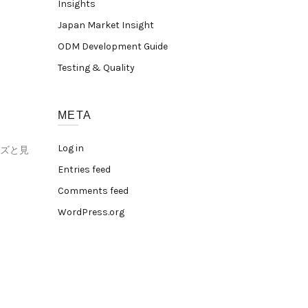
Insights
Japan Market Insight
ODM Development Guide
Testing & Quality
META
Log in
ズと見
Entries feed
Comments feed
WordPress.org