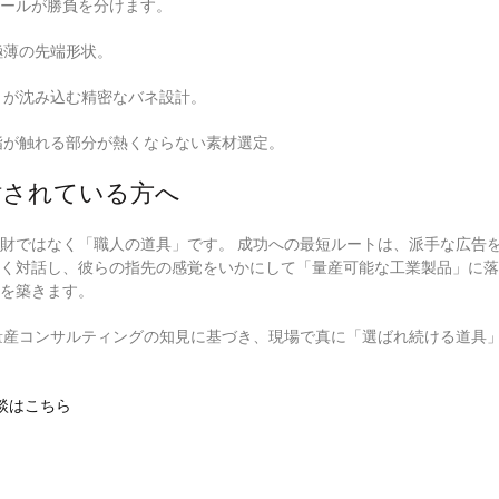
ールが勝負を分けます。
極薄の先端形状。
トが沈み込む精密なバネ設計。
指が触れる部分が熱くならない素材選定。
討されている方へ
財ではなく「職人の道具」です。 成功への最短ルートは、派手な広告
く対話し、彼らの指先の感覚をいかにして「量産可能な工業製品」に落
を築きます。
量産コンサルティングの知見に基づき、現場で真に「選ばれ続ける道具
談はこちら