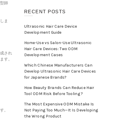
型師
RECENT POSTS
しま
Ultrasonic Hair Care Device
Development Guide
Home-Use vs Salon-Use Ultrasonic
Hair Care Devices: Two ODM
成され
Development Cases
ます。
Which Chinese Manufacturers Can
Develop Ultrasonic Hair Care Devices
for Japanese Brands?
How Beauty Brands Can Reduce Hair
Tool ODM Risk Before Tooling ?
The Most Expensive ODM Mistake Is
す。
Not Paying Too Much—It Is Developing
the Wrong Product